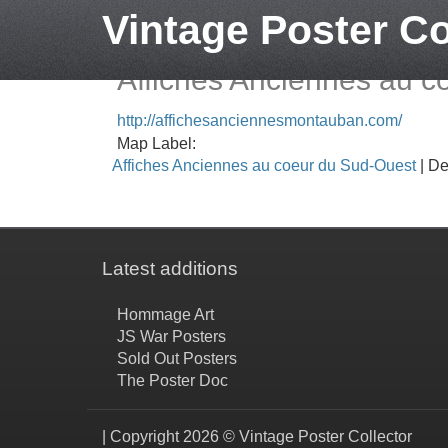
Vintage Poster Co
Affiches Anciennes au c
http://affichesanciennesmontauban.com/
Map Label:
Affiches Anciennes au coeur du Sud-Ouest
| De
Latest additions
Hommage Art
JS War Posters
Sold Out Posters
The Poster Doc
| Copyright 2026 © Vintage Poster Collector