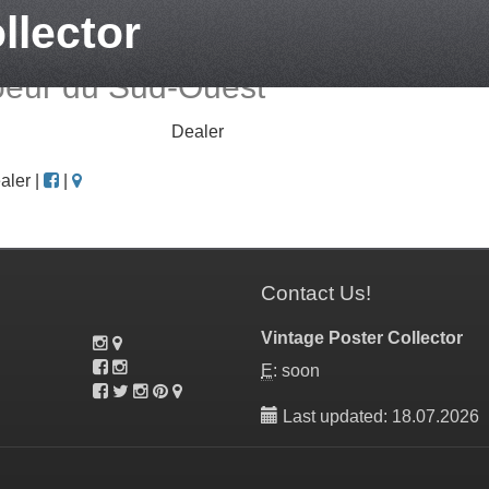
llector
oeur du Sud-Ouest
Dealer
aler |
|
Contact Us!
Vintage Poster Collector
E
: soon
Last updated: 18.07.2026